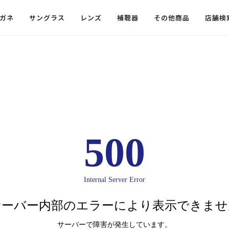
ガネ
サングラス
レンズ
補聴器
その他商品
店舗検
ードレンズ
ンツを探す
探す
探す
・小物
機能性レンズ
価格から探す
価格から探す
フコンテンツ
レンズ
・飛沫対策メガネ
ウェリントン
ウェリントン
偏光機能レンズ
～￥10,000
～￥10,000
ルテイ
タッフコンテンツ一覧
用レンズ
リシモ猫部
スクエア（四角）
スクエア（四角）
調光レンズ
￥10,001～￥20,000
￥10,001～￥20,000
ゴルフ
ーディネート
（近々・中近）レンズ
N DELIGHT（サンデライト）
ラウンド（丸）
ラウンド（丸）
キャスリーBS Light
￥20,001～￥30,000
￥20,001～￥30,000
抗菌機
500
ビュー
入れグッズ
ボストン
ボストン
乱視用レンズ
￥30,001～￥40,000
￥30,001～￥40,000
KUMOR
ログ
ミングッズ
フォックス
フォックス
タフクリアコートレンズ
￥40,001～￥50,000
￥40,001～￥50,000
エクスプ
Internal Server Error
らせ
オーバル
オーバル
￥50,001～
￥50,001～
まめちしき
子ども近視レンズ
ボスリントン
ボスリントン
サーバー内部のエラーにより表示できませ
てのお客様へ
クラウンパント
クラウンパント
サーバーで障害が発生しています。