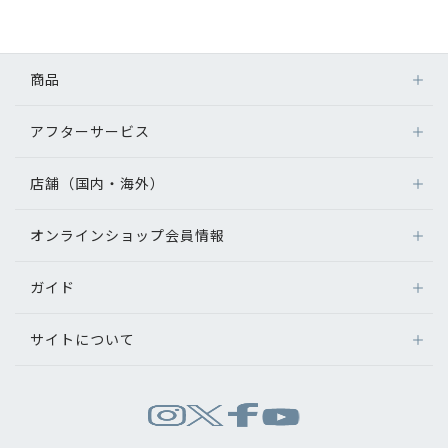
初めてのお客様へ
商品
アフターサービス
アフターサービス
メガネ
会社情報
レンズ
店舗（国内・海外）
アフターサービス
サングラス
会社概要
メガネの保証について
補聴器
オンラインショップ会員情報
店舗検索
メガネの不具合、修理について
コンタクトレンズ
パリミキについて
海外店舗のご案内
補聴器に関するアフターサービス
ガイド
ログイン
グッズ・小物
よくあるご質問
新規会員登録
採用情報
サイトについて
オンラインショップご利用ガイド
メガネの選び方
パリミキについて
お問い合わせ
お問い合わせ
運営会社情報
試着について