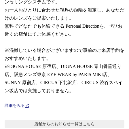
コンテンツを探す
ンセリングシステムです。  

お一人おひとりに合わせた視界の距離を測定し、あなただ
スタッフコンテンツ
けのレンズをご提案いたします。

無料でどなたでも体験できる Personal Directionを、ぜひお
スタッフコンテンツ一覧
近くの店舗にてご体感ください。

コーディネート
※混雑している場合がございますので事前のご来店予約を
おすすめいたします。 

※DIGNA HOUSE 原宿店、DIGNA HOUSE 青山骨董通り
レビュー
店、阪急メンズ東京 EYE WEAR by PARIS MIKI店、 
SUNNY 原宿店、CIRCUS 下北沢店、CIRCUS 渋谷スペイ
ブログ
ン坂店では実施しておりません。
お知らせ
詳細をみる
目のまめちしき
店舗からのお知らせ
一覧はこちら