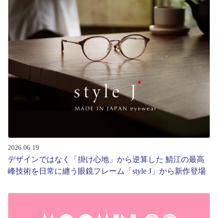
コンテンツを探す
スタッフコンテンツ
スタッフコンテンツ一覧
コーディネート
レビュー
ブログ
2026.06.19
デザインではなく「掛け心地」から逆算した 鯖江の最高
峰技術を日常に纏う眼鏡フレーム「style J」から新作登場
お知らせ
目のまめちしき