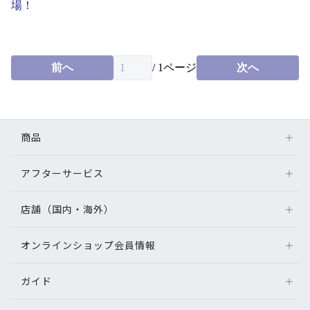
場！
English
前へ
/
1
ページ
次へ
商品
アフターサービス
メガネ
レンズ
店舗（国内・海外）
アフターサービス
サングラス
メガネの保証について
補聴器
オンラインショップ会員情報
店舗検索
メガネの不具合、修理について
コンタクトレンズ
海外店舗のご案内
補聴器に関するアフターサービス
ガイド
ログイン
グッズ・小物
よくあるご質問
新規会員登録