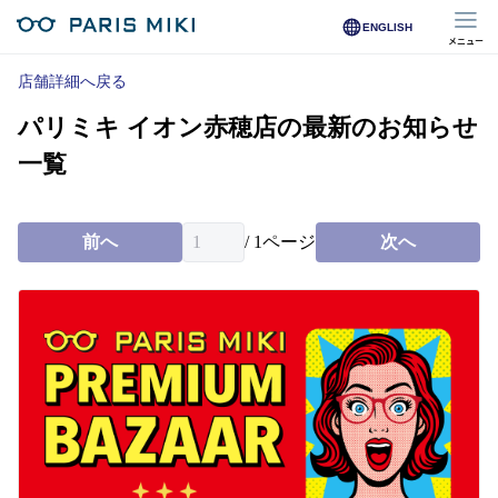
ENGLISH
メニュー
マイページ
店舗詳細へ戻る
パリミキ イオン赤穂店の最新のお知らせ
Opera Club会員
※店舗で会員登録された方
一覧
オンラインショップ会員
※オンラインで会員登録された方
前へ
/
1
ページ
次へ
店舗を探す
店舗検索/来店予約
商品を探す
メガネ