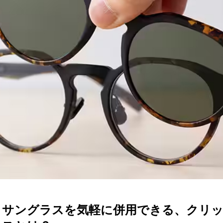
ターサービス
多角形
多角形
報
概要
ミキについて
情報
い合わせ
とサングラスを気軽に併用できる、クリ