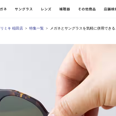
ガネ
サングラス
レンズ
補聴器
その他商品
店舗検
リミキ 稲田店
特集一覧
メガネとサングラスを気軽に併用できる
ードレンズ
ンツを探す
探す
探す
・小物
機能性レンズ
価格から探す
価格から探す
フコンテンツ
レンズ
・飛沫対策メガネ
ウェリントン
ウェリントン
偏光機能レンズ
～￥10,000
～￥10,000
ルテイ
タッフコンテンツ一覧
用レンズ
リシモ猫部
スクエア（四角）
スクエア（四角）
調光レンズ
￥10,001～￥20,000
￥10,001～￥20,000
ゴルフ
ーディネート
（近々・中近）レンズ
N DELIGHT（サンデライト）
ラウンド（丸）
ラウンド（丸）
キャスリーBS Light
￥20,001～￥30,000
￥20,001～￥30,000
抗菌機
ビュー
入れグッズ
ボストン
ボストン
乱視用レンズ
￥30,001～￥40,000
￥30,001～￥40,000
KUMOR
ログ
ミングッズ
フォックス
フォックス
タフクリアコートレンズ
￥40,001～￥50,000
￥40,001～￥50,000
エクスプ
らせ
オーバル
オーバル
￥50,001～
￥50,001～
まめちしき
子ども近視レンズ
ボスリントン
ボスリントン
てのお客様へ
クラウンパント
クラウンパント