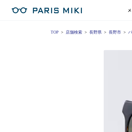
メ
TOP
店舗検索
長野県
長野市
パ
マイページ
パリミキのスタンダードレンズ
コンタクトレンズ
ハイグレ
コンテ
形から
形から
グッズ
メガネフレーム一覧
サングラス一覧
補聴器TOPページ
スタッ
Opera Club会員
単焦点
花粉
単焦点レンズ
1日使い捨てレンズ
MEN
MEN
「聞こえ」について
※店舗で会員登録された方
ス
遠近両
フェ
遠近両用レンズ
1日使い捨てレンズ（カラー）
WOMEN
WOMEN
ご利用の流れ
オンラインショップ会員
コ
※オンラインで会員登録された方
室内用
SU
スマホイージー
2週間交換レンズ
UNISEX
UNISEX
レ
お手
店舗を探す
室内用（近々・中近）レンズ
2週間交換レンズ（カラー）
KIDS
KIDS
ブ
ムー
店舗検索/来店予約
ブランド一覧を見る
ブランド一覧を見る
お知
商品を探す
目の
メガネ
初め