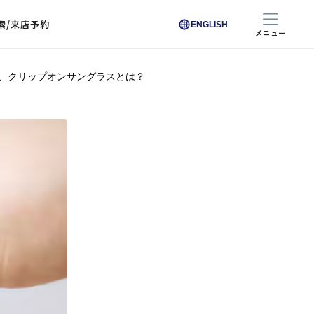
索/来店予約
ENGLISH
メニュー
、クリップオンサングラスとは？
色から探す
色から探す
お悩みからレンズを探す
ン保護レンズ
ブラック
ブラック
ブラウン
ブラウン
ゴールド
ゴールド
シルバー
シルバー
クリア
クリア
充実のレンズサービス
ピンク
ピンク
グレー
グレー
ホワイト
ホワイト
レッド
レッド
ブルー
ブルー
専用レンズ
イエロー
イエロー
グリーン
グリーン
パープル
パープル
オレンジ
オレンジ
レンズ交換
能付きコートレンズ
レンズの選び方
I 291 くもりにくい
レス レンズ サービス