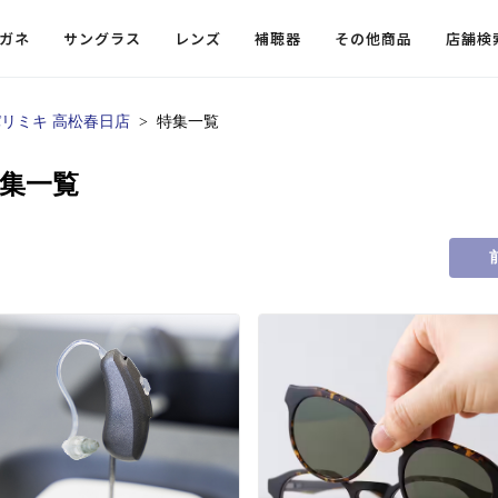
ガネ
サングラス
レンズ
補聴器
その他商品
店舗検
リミキ 高松春日店
特集一覧
ードレンズ
ンツを探す
探す
探す
・小物
機能性レンズ
価格から探す
価格から探す
特集一覧
フコンテンツ
レンズ
・飛沫対策メガネ
ウェリントン
ウェリントン
偏光機能レンズ
～￥10,000
～￥10,000
ルテイ
タッフコンテンツ一覧
用レンズ
リシモ猫部
スクエア（四角）
スクエア（四角）
調光レンズ
￥10,001～￥20,000
￥10,001～￥20,000
ゴルフ
ーディネート
（近々・中近）レンズ
N DELIGHT（サンデライト）
ラウンド（丸）
ラウンド（丸）
キャスリーBS Light
￥20,001～￥30,000
￥20,001～￥30,000
抗菌機
ビュー
入れグッズ
ボストン
ボストン
乱視用レンズ
￥30,001～￥40,000
￥30,001～￥40,000
KUMOR
ログ
ミングッズ
フォックス
フォックス
タフクリアコートレンズ
￥40,001～￥50,000
￥40,001～￥50,000
エクスプ
らせ
オーバル
オーバル
￥50,001～
￥50,001～
まめちしき
子ども近視レンズ
ボスリントン
ボスリントン
てのお客様へ
クラウンパント
クラウンパント