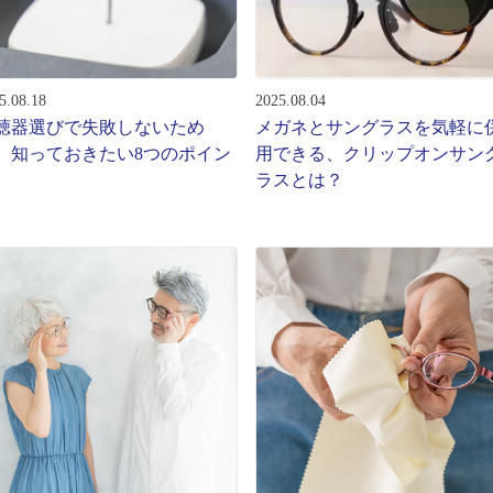
ターサービス
多角形
多角形
報
5.08.18
2025.08.04
概要
聴器選びで失敗しないため
メガネとサングラスを気軽に
ミキについて
、知っておきたい8つのポイン
用できる、クリップオンサン
ラスとは？
情報
い合わせ