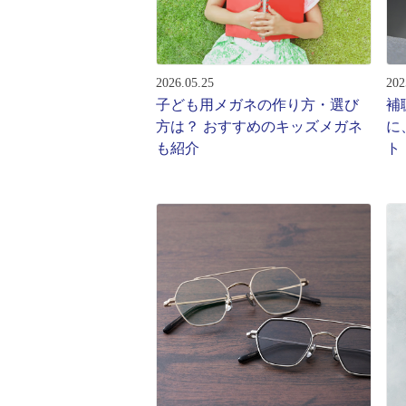
レンズ
アフ
サングラス
会社情
補聴器
2026.05.25
202
会社
コンタクトレンズ
子ども用メガネの作り方・選び
補
パリ
方は？ おすすめのキッズメガネ
に
グッズ・小物
も紹介
ト
採用
ブランドを探す
お問
ブランド一覧
English