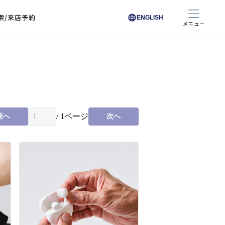
索/来店予約
ENGLISH
メニュー
色から探す
色から探す
お悩みからレンズを探す
ン保護レンズ
ブラック
ブラック
ブラウン
ブラウン
ゴールド
ゴールド
シルバー
シルバー
クリア
クリア
充実のレンズサービス
ピンク
ピンク
グレー
グレー
ホワイト
ホワイト
レッド
レッド
ブルー
ブルー
専用レンズ
イエロー
イエロー
グリーン
グリーン
パープル
パープル
オレンジ
オレンジ
/
1
ページ
前へ
次へ
レンズ交換
能付きコートレンズ
レンズの選び方
I 291 くもりにくい
レス レンズ サービス