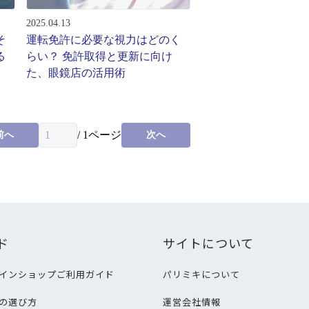
2025.04.13
そ
運転免許に必要な視力はどのく
る
らい？ 免許取得と更新に向け
た、眼鏡店の活用術
/
1
ページ
前へ
次へ
ド
サイトについて
インショップご利用ガイド
パリミキについて
の選び方
運営会社情報