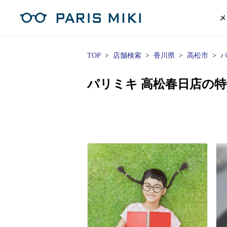
メ
TOP
店舗検索
香川県
高松市
パ
マイページ
パリミキのスタンダードレンズ
コンタクトレンズ
ハイグレ
コンテ
形から
形から
グッズ
メガネフレーム一覧
サングラス一覧
補聴器TOPページ
パリミキ 高松春日店の
スタッ
Opera Club会員
単焦点
花粉
単焦点レンズ
1日使い捨てレンズ
MEN
MEN
「聞こえ」について
※店舗で会員登録された方
ス
遠近両
フェ
遠近両用レンズ
1日使い捨てレンズ（カラー）
WOMEN
WOMEN
ご利用の流れ
オンラインショップ会員
コ
※オンラインで会員登録された方
室内用
SU
スマホイージー
2週間交換レンズ
UNISEX
UNISEX
レ
お手
店舗を探す
室内用（近々・中近）レンズ
2週間交換レンズ（カラー）
KIDS
KIDS
ブ
ムー
店舗検索/来店予約
ブランド一覧を見る
ブランド一覧を見る
お知
商品を探す
目の
メガネ
初め