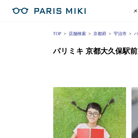
メ
TOP
店舗検索
京都府
宇治市
マイページ
パリミキのスタンダードレンズ
コンタクトレンズ
ハイグレ
コンテ
形から
形から
グッズ
メガネフレーム一覧
サングラス一覧
補聴器TOPページ
パリミキ 京都大久保駅
スタッ
Opera Club会員
単焦点
花粉
単焦点レンズ
1日使い捨てレンズ
MEN
MEN
「聞こえ」について
※店舗で会員登録された方
ス
遠近両
フェ
遠近両用レンズ
1日使い捨てレンズ（カラー）
WOMEN
WOMEN
ご利用の流れ
オンラインショップ会員
コ
※オンラインで会員登録された方
室内用
SU
スマホイージー
2週間交換レンズ
UNISEX
UNISEX
レ
お手
店舗を探す
室内用（近々・中近）レンズ
2週間交換レンズ（カラー）
KIDS
KIDS
ブ
ムー
店舗検索/来店予約
ブランド一覧を見る
ブランド一覧を見る
お知
商品を探す
目の
メガネ
初め