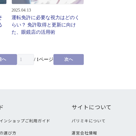
2025.04.13
そ
運転免許に必要な視力はどのく
る
らい？ 免許取得と更新に向け
た、眼鏡店の活用術
/
1
ページ
前へ
次へ
ド
サイトについて
インショップご利用ガイド
パリミキについて
の選び方
運営会社情報