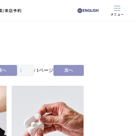
索/来店予約
ENGLISH
メニュー
色から探す
色から探す
お悩みからレンズを探す
ン保護レンズ
ブラック
ブラック
ブラウン
ブラウン
ゴールド
ゴールド
シルバー
シルバー
クリア
クリア
充実のレンズサービス
ピンク
ピンク
グレー
グレー
ホワイト
ホワイト
レッド
レッド
ブルー
ブルー
専用レンズ
イエロー
イエロー
グリーン
グリーン
パープル
パープル
オレンジ
オレンジ
/
1
ページ
前へ
次へ
レンズ交換
能付きコートレンズ
レンズの選び方
I 291 くもりにくい
レス レンズ サービス