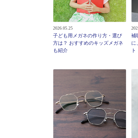
レンズ
アフ
サングラス
会社情
補聴器
2026.05.25
202
会社
コンタクトレンズ
子ども用メガネの作り方・選び
補
パリ
方は？ おすすめのキッズメガネ
に
グッズ・小物
も紹介
ト
採用
ブランドを探す
お問
ブランド一覧
English