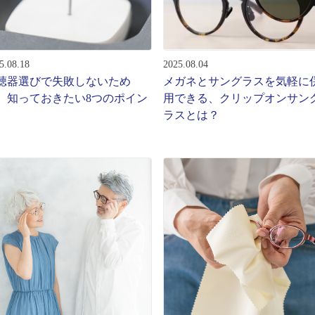
ターサービス
多角形
多角形
報
5.08.18
2025.08.04
概要
聴器選びで失敗しないため
メガネとサングラスを気軽に
ミキについて
、知っておきたい8つのポイン
用できる、クリップオンサン
ラスとは？
情報
い合わせ