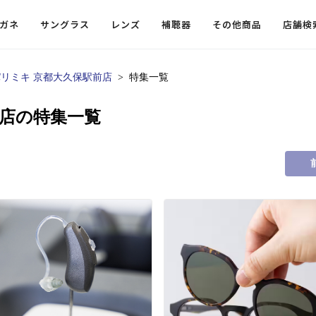
ガネ
サングラス
レンズ
補聴器
その他商品
店舗検
パリミキ 京都大久保駅前店
特集一覧
ードレンズ
ンツを探す
探す
探す
・小物
機能性レンズ
価格から探す
価格から探す
前店の特集一覧
フコンテンツ
レンズ
・飛沫対策メガネ
ウェリントン
ウェリントン
偏光機能レンズ
～￥10,000
～￥10,000
ルテイ
タッフコンテンツ一覧
用レンズ
リシモ猫部
スクエア（四角）
スクエア（四角）
調光レンズ
￥10,001～￥20,000
￥10,001～￥20,000
ゴルフ
ーディネート
（近々・中近）レンズ
N DELIGHT（サンデライト）
ラウンド（丸）
ラウンド（丸）
キャスリーBS Light
￥20,001～￥30,000
￥20,001～￥30,000
抗菌機
ビュー
入れグッズ
ボストン
ボストン
乱視用レンズ
￥30,001～￥40,000
￥30,001～￥40,000
KUMOR
ログ
ミングッズ
フォックス
フォックス
タフクリアコートレンズ
￥40,001～￥50,000
￥40,001～￥50,000
エクスプ
らせ
オーバル
オーバル
￥50,001～
￥50,001～
まめちしき
子ども近視レンズ
ボスリントン
ボスリントン
てのお客様へ
クラウンパント
クラウンパント